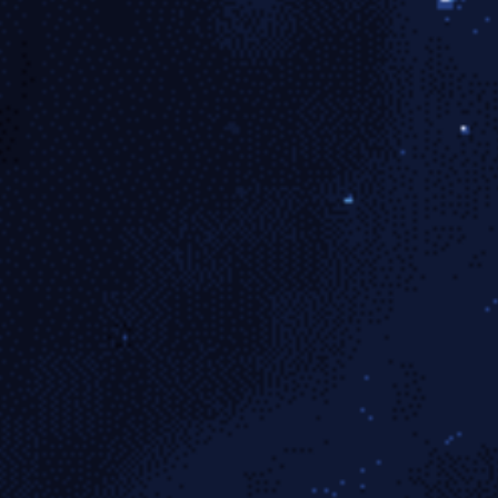
数据安全 全方位防护
在皇冠体育平台，数据防护不仅是底层机制，更
从用户访问到操作全流程建立安全通道，有效防
多重加密策略，防止数据泄露
AI 风控引擎，监测账户异常行为
皇冠体育(中国)官方网站-皇冠体育APP下载-Cr
步，增强访问防护