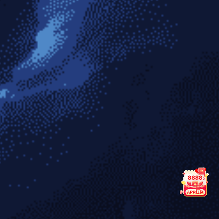
防线，更不断优化每一个安全细节