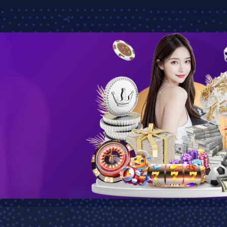
App下载
公司介绍
体育热点
动端皇冠体育，畅享体育直播体
全球热门赛事，集成实时比分、互动社区、深度数据分析等核心
App Store 下载
Google Play 获取
互动社区