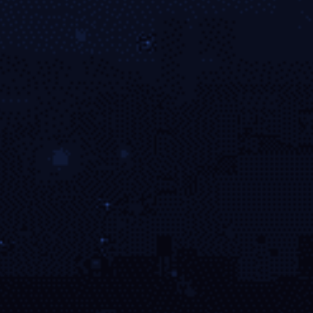
数据加密安全合规奖
平台系统符合国际加密标准，连续通过多轮安全审
查。
联系我们
快速导航
江省杭州市滨江区浦沿路84号
App下载
关于我们
pport@soon-crown.com
隐私政策
用户协议
网站地图