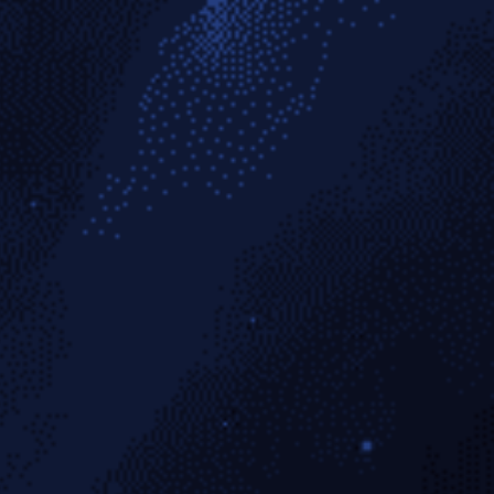
皇冠体育 App 三大核心功能
育爱好者设计的智能应用，集赛事追踪、数据支持与隐私防护于
送
播