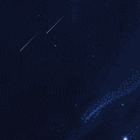
关键词高亮检索功能上线，搜索更便捷。
提升老旧设备兼容性，视觉显示更统一。
2024 年
2023 年