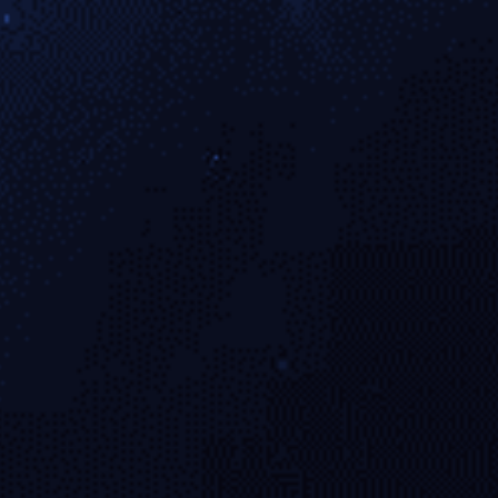
一体。
安全保障
多重风控机制与实名认证体系，全面守护数据与
账户安全。
个性定制
支持自选关注内容，打造专属皇冠体育资讯中
心。