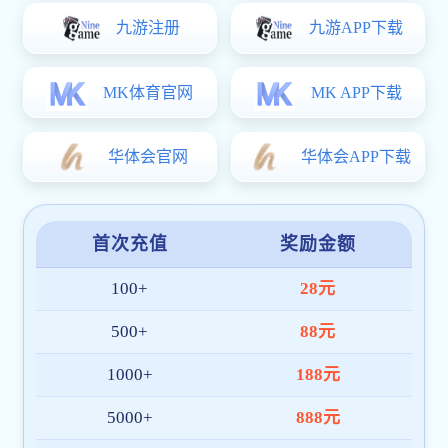
法律法规要求或监管部门依法调取
五、信息保护措施
平台采用多重防护机制确保皇冠体育(中国)官方网站-皇冠体育
APP下载-CrownSports服务中您的数据安全，包括但不限于：
HTTPS 加密传输
权限分级与访问控制
系统审计与异常行为识别
六、用户权利
您拥有以下数据权利：
访问、更正、删除个人信息
申请注销账户或停止使用服务
关闭授权功能如位置服务或通知